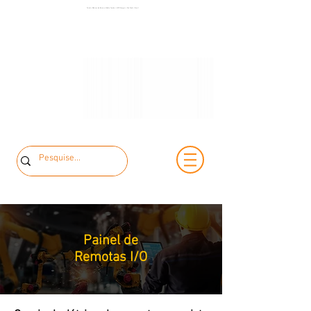
(11) 3653-0240
Painéis Elétricos de Baixa e Média Tensão | MCK Energia | São Paulo | Brasil
(11) 97381-7058
vendas@mckautomacao.com.br
Painel de
Remotas I/O