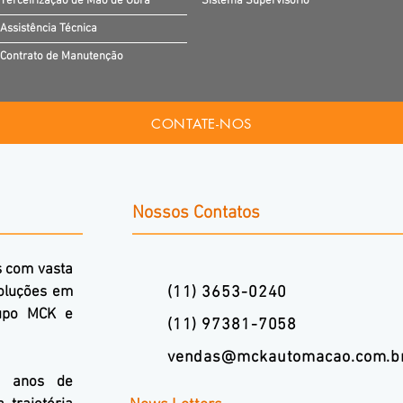
Terceirização de Mão de Obra
Sistema Supervisório
Assistência Técnica
Contrato de Manutenção
CONTATE-NOS
Nossos Contatos
s com vasta
soluções em
(11) 3653-0240
upo MCK e
(11) 97381-7058
vendas@mckautomacao.com.b
0 anos de