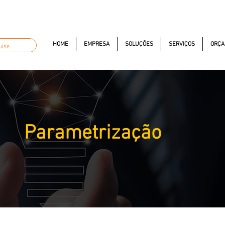
automacao.com.br
(11) 97381-7058
Av. dos Auton
HOME
EMPRESA
SOLUÇÕES
SERVIÇOS
ORÇA
Parametrização