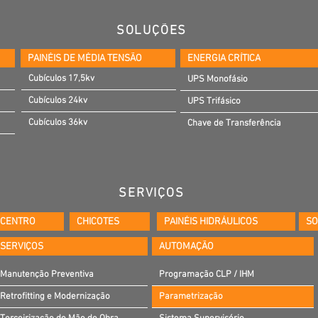
SOLUÇÕES
PAINÉIS DE MÉDIA TENSÃO
ENERGIA CRÍTICA
Cubículos 17,5kv
UPS Monofásio
Cubículos 24kv
UPS Trifásico
Cubículos 36kv
Chave de Transferência
SERVIÇOS
OCENTRO
CHICOTES
PAINÉIS HIDRÁULICOS
SO
SERVIÇOS
AUTOMAÇÃO
Manutenção Preventiva
Programação CLP / IHM
Retrofitting e Modernização
Parametrização