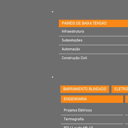
PAINÉIS DE BAIXA TENSÃO
Infraestrutura
Infraestrutura
Subestações
Subestações
Automação
Automação
Construção Civil
Construção Civil
BARRAMENTO BLINDADO
ELETR
ENGENHARIA
Projetos Elétricos
Termografia