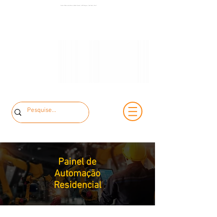
(11) 3653-0240
Painéis Elétricos de Baixa e Média Tensão | MCK Energia | São Paulo | Brasil
(11) 97381-7058
vendas@mckautomacao.com.br
Painel de
Automação
Residencial