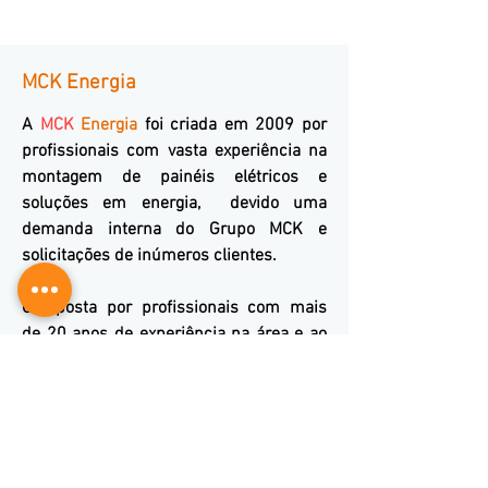
MCK Energia
A
MCK
Energia
foi criada em 2009 por
profissionais com vasta experiência na
montagem de painéis elétricos e
soluções em energia, devido uma
demanda interna do Grupo MCK e
solicitações de inúmeros clientes.
Composta por profissionais com mais
de 20 anos de experiência na área e ao
longo de toda a nossa trajetória
adquirimos expertise na área Industrial,
com a Geração, Gerenciamento e
Distribuição de Energia, Comercio e
Serviços.