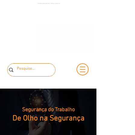
(11) 3653-0240
Painéis Elétricos de Baixa e Média Tensão | MCK Energia | São Paulo | Brasil
(11) 97381-7058
vendas@mckautomacao.com.br
Segurança do Trabalho
De Olho na Segurança