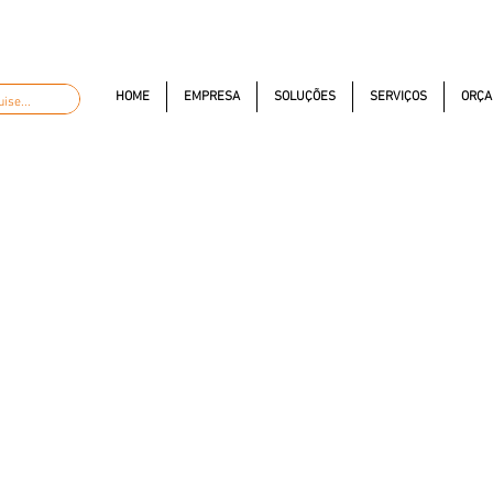
automacao.com.br
(11) 97381-7058
Av. dos Auton
HOME
EMPRESA
SOLUÇÕES
SERVIÇOS
ORÇA