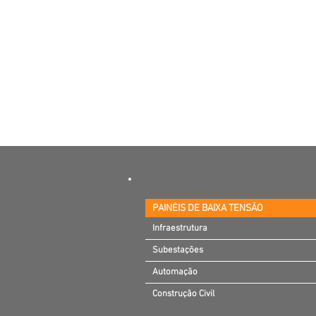
PAINÉIS DE BAIXA TENSÃO
Infraestrutura
Infraestrutura
Subestações
Subestações
Automação
Automação
Construção Civil
Construção Civil