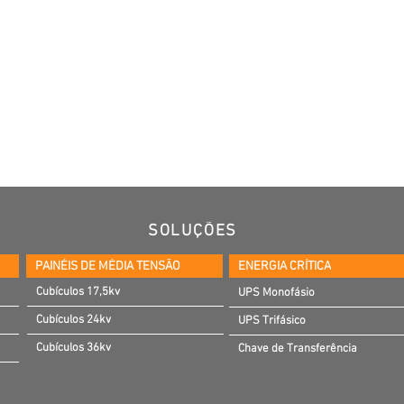
SOLUÇÕES
PAINÉIS DE MÉDIA TENSÃO
ENERGIA CRÍTICA
Cubículos 17,5kv
UPS Monofásio
Cubículos 24kv
UPS Trifásico
Cubículos 36kv
Chave de Transferência