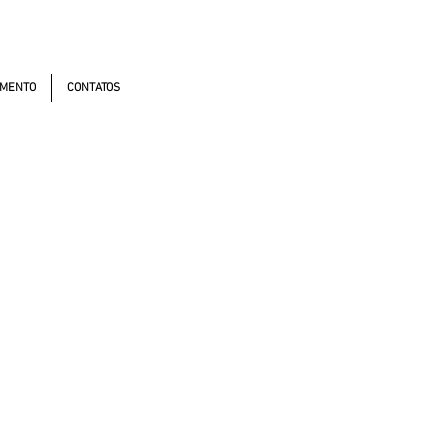
omistas, 4900 - Osasco - SP - 06194-060
MENTO
CONTATOS