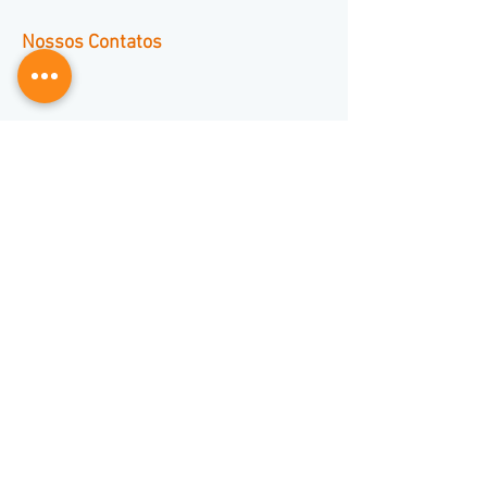
Nossos Contatos
(11) 3653-0240
(11) 97381-7058
vendas@mckautomacao.com.br
News Letters
Redes Sociais
Enviar