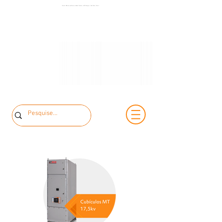
+55 11 3653-
Painéis Elétricos de Baixa e Média Tensão | MCK Energia | São Paulo | Brasil
+55 11 97323-
0240
1357
vendas@mckautomacao.com.br