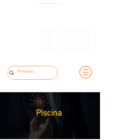
+55 11 3653-
Painéis Elétricos de Baixa e Média Tensão | MCK Energia | São Paulo | Brasil
+55 11 97323-
0240
1357
vendas@mckautomacao.com.br
Piscina