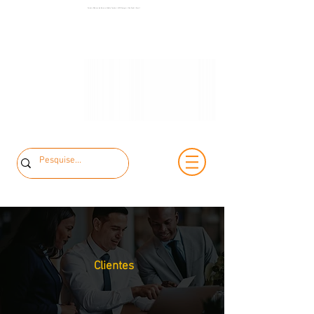
+55 11 3653-
Painéis Elétricos de Baixa e Média Tensão | MCK Energia | São Paulo | Brasil
+55 11 97323-
0240
1357
vendas@mckautomacao.com.br
Clientes